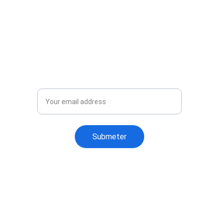
SUBSCREVA A NOSSA 
NEWSLETTER!
Fica a par de todas as novidades!
Email
Submeter